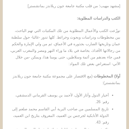
[مشهد مهيب؛ من قلب مكتبة جامعة جون ريلاندز بمانشستر]
الكتب والدراسات المطلوبة
:
توزّعت الكتب والأعمال المطلوبة من تلك المكتبات التي تهم الباحث،
بين مخطوطات ودراسات وبحوث وخرائط. كلها تدور -غالبا- حول سلطنة
عمان وتاريخها الضارب بجذوره في الأعماق، ثم من ولي الإمارة والحكم
من رجالاتها الأفذاذ، بخاصة في بلاد ما وراء النهر ومصر والمغرب العربي،
فمن جاء بعدهم من أئمة وسلاطين، حتى يومنا هذا، ويمكن -من خلال
الآتي- استعراض بعض تلك المواد:
أولا
)
المخطوطات
(مع الاقتصار على مجموعة مكتبة جامعة جون ريلاندز
بمانشستر):
أخبار الدول وآثار الأول، لأحمد بن يوسف القرماني الدمشقي،
رقم: 26.
تاريخ المسلمين من صاحب البرية أبي القاسم محمد صلعم إلى
الدولة الأتابكية لجرجس بن العميد، المعروف بتاريخ ابن العميد،
رقم: 43.