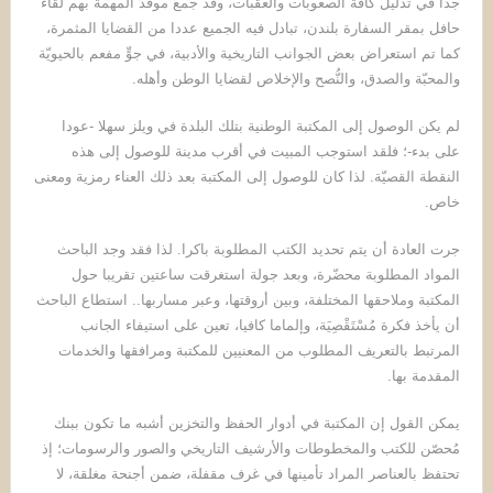
جدا في تذليل كافة الصعوبات والعقبات، وقد جمعَ موفدَ المهمة بهم لقاءٌ
حافل بمقر السفارة بلندن، تبادل فيه الجميع عددا من القضايا المثمرة،
كما تم استعراض بعض الجوانب التاريخية والأدبية، في جوٍّ مفعم بالحيويّة
والمحبّة والصدق، والنُّصح والإخلاص لقضايا الوطن وأهله.
لم يكن الوصول إلى المكتبة الوطنية بتلك البلدة في ويلز سهلا -عودا
على بدء-؛ فلقد استوجب المبيت في أقرب مدينة للوصول إلى هذه
النقطة القصيّة. لذا كان للوصول إلى المكتبة بعد ذلك العناء رمزية ومعنى
خاص.
جرت العادة أن يتم تحديد الكتب المطلوبة باكرا. لذا فقد وجد الباحث
المواد المطلوبة محضّرة، وبعد جولة استغرقت ساعتين تقريبا حول
المكتبة وملاحقها المختلفة، وبين أروقتها، وعبر مساربها.. استطاع الباحث
أن يأخذ فكرة مُسْتَقْصِيَة، وإلماما كافيا، تعين على استيفاء الجانب
المرتبط بالتعريف المطلوب من المعنيين للمكتبة ومرافقها والخدمات
المقدمة بها.
يمكن القول إن المكتبة في أدوار الحفظ والتخزين أشبه ما تكون ببنك
مُحصّن للكتب والمخطوطات والأرشيف التاريخي والصور والرسومات؛ إذ
تحتفظ بالعناصر المراد تأمينها في غرف مقفلة، ضمن أجنحة مغلقة، لا