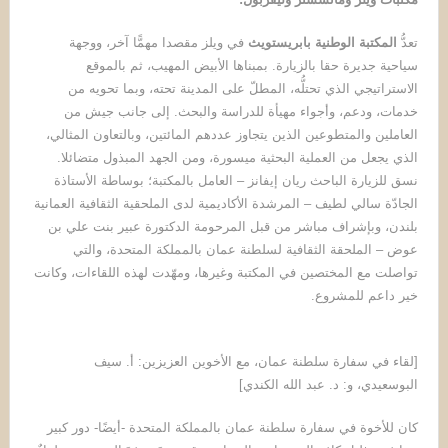
تعدُّ
المكتبة الوطنية بابريستويث
في ويلز مقصدا مهمًّا آخر، ووجهة
سياحية جديرة حقا بالزيارة. بمبناها الأبيض المهيب، ثم بالموقع
الاستراتيجي الذي تحتلُّه، المطلّ على المدينة تحته، وبما تحويه من
خدمات، ودعم، وأجواء مهيأة للدراسة والبحث. إلى جانب جيش من
العاملين والمتطوعين الذين يتجاوز عددهم المائتين، وبالتعاون المثالي،
الذي يجعل من العملية البحثية ميسورة، ومن الجهد المبذول متضائلا.
نسق للزيارة الباحث ريان إيفانز – العامل بالمكتبة؛ بوساطة الأستاذة
الجادّة سالي لطيف – المرشدة الأكاديمية لدى الملحقية الثقافية العمانية
بلندن، وبإشراف مباشر من قبل المرحومة الدكتورة عبير بنت علي بن
عوض – الملحقة الثقافية لسلطنة عمان بالمملكة المتحدة، والتي
تواصلت مع المختصين في المكتبة وغيرها، ومهّدت لهذه اللقاءات، وكانت
خير داعم للمشروع.
[لقاء في سفارة سلطنة عمان، مع الأخوين العزيزين: أ. سيف
البوسعيدي، و: د. عبد الله الكندي]
كان للأخوة في سفارة سلطنة عمان بالمملكة المتحدة -أيضًا- دور كبير