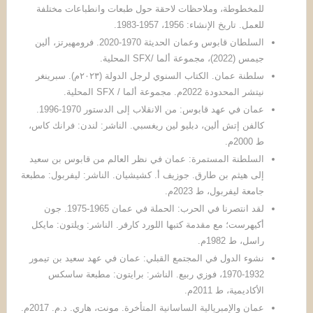
للمخطوطة، وملاحظات لاحقة حول طبعات وانطباعات مختلفة
للعمل. تاريخ الإنشاء: 1956، 1957-1983.
السلطان قابوس وعمان الحديثة 1970-2020. فرومهيرتز، ألين
جيمس (2022)، مجموعة ألما /SFX المحلية.
سلطنة عمان. الكتاب السنوي لرجل الدولة (٢٠٢٣م). سبرينغر
نيتشر المحدودة 2022م. مجموعة ألما / SFX المحلية.
عمان في عهد قابوس: من الانقلاب إلى الدستور 1970-1996.
كالفن إتش ألين، دبليو لين ريغسبي. الناشر: لندن: فرانك كاس،
ط 2000م.
السلطنة المستمرة: عمان في نظر العالم من قابوس بن سعيد
إلى هيثم بن طارق. جوزيف أ. كشيشيان. الناشر: ليفربول: مطبعة
جامعة ليفربول، ط 2023م.
لقد انتصرنا في الحرب: الحملة في عمان 1965-1975. جون
أكيهرست؛ مع مقدمة كتبها اللورد كارفر. الناشر: ويلتون: مايكل
راسل، ط 1982م.
نشوء الدول في المجتمع القبلي: عمان في عهد سعيد بن تيمور
1932-1970، فوزي ربيع. الناشر: برايتون: مطبعة ساسكس
الأكاديمية، ط 2011م.
عمان والإمبريالية الساسانية المتأخرة. مونت، هاري. د.م. 2017م.