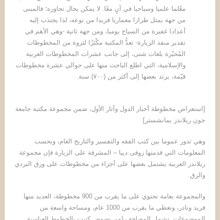
معْلما علميا وسياحيا في آنٍ معًا. لا يمكن بحال تجاوزه؛ فالمبنى
من جهة يمثل طرازا معماريا فريدا من نوعه، لذا يجتذب إليه
أعدادا غفيرة من السياح يوميا، ومن جهة ثانية -وهي الأهم في
تقدير منفذ الزيارة- تعدُّ المكتبة مكْنَزًا لثروة من المخطوطات
المُحبّرة بلغات شتى، إلى جانب عشرات المخطوطات العربية
والإسلامية، التي اطلع الباحث منها على حوالي عشرة مخطوطات
قيّمة، يرتد بعضها إلى أكثر من (٧٠٠) سنة.
[استعراض مخطوطة أخبار الدول وآثار الأول، ضمن مجموعة مكتبة جامعة
جون ريلاندز بمانشستر]
وهي تدور عموما بين كتب الفقه والتفسير والتاريخ العام، وبحسب
المعلومات التي قدمتها زوفى ديبا – المشرفة على الزيارة فإن مجموعة
ريلاندز العربية يشتمل بعضها على أجزاء من مخطوطات على ورق البردي
والرق.
والمجموعة بعامة تحتوي على ما يقرب من 900 مخطوطة، العديد منها
فريد ونادر، وتغطي ما يقرب من 1000 عام، ومساحة واسعة من
الموضوعات. تشمل المصاحف (من نصوص كتبت بالخطوط العباسية