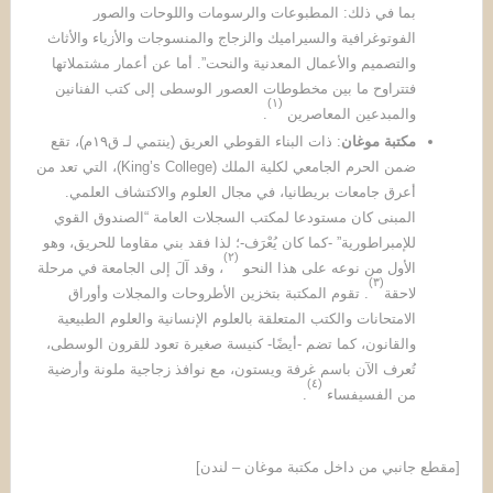
بما في ذلك: المطبوعات والرسومات واللوحات والصور
الفوتوغرافية والسيراميك والزجاج والمنسوجات والأزياء والأثاث
والتصميم والأعمال المعدنية والنحت”. أما عن أعمار مشتملاتها
فتتراوح ما بين مخطوطات العصور الوسطى إلى كتب الفنانين
)
١
(
والمبدعين المعاصرين
.
مكتبة موغان
: ذات البناء القوطي العريق (ينتمي لـ ق١٩م)، تقع
ضمن الحرم الجامعي لكلية الملك (King’s College)، التي تعد من
أعرق جامعات بريطانيا، في مجال العلوم والاكتشاف العلمي.
المبنى كان مستودعا لمكتب السجلات العامة “الصندوق القوي
للإمبراطورية” -كما كان يُعْرَف-؛ لذا فقد بني مقاوما للحريق، وهو
(٢)
الأول من نوعه على هذا النحو
، وقد آلَ إلى الجامعة في مرحلة
(٣)
لاحقة
. تقوم المكتبة بتخزين الأطروحات والمجلات وأوراق
الامتحانات والكتب المتعلقة بالعلوم الإنسانية والعلوم الطبيعية
والقانون، كما تضم ​​-أيضًا- كنيسة صغيرة تعود للقرون الوسطى،
تُعرف الآن باسم غرفة ويستون، مع نوافذ زجاجية ملونة وأرضية
(٤)
من الفسيفساء
.
[مقطع جانبي من داخل مكتبة موغان – لندن]