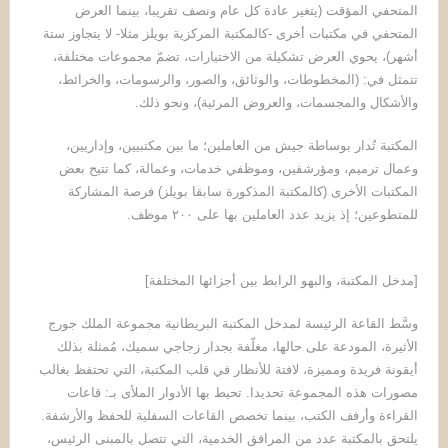
المتحفي المؤقت (يتغير عادة كل عام ونصف تقريبا، بينما العرض
المتحفي في مكتبات أخرى -كالمكتبة المركزية بويلز مثلا- لا يتجاوز ستة
أشهر)، يحوي العرض تشكيلة من الاختيارات، تضمّ مجموعات مختلفة،
تتمثل في: (المخطوطات، والوثائق، والصور، والرسومات، والخرائط،
والأشكال والمجسمات، والعروض المرئية)، ونحو ذلك.
المكتبة تُدار بوساطة جيش من العاملين؛ ما بين مكتبيين، وإداريين،
وعمال ترميم، ومؤرشفين، وموظفي خدمات، وعمالة، كما تتيح بعض
المكتبات الأخرى (كالمكتبة المذكورة سابقا بويلز) فرصة المشاركة
للمتطوعين؛ إذ يزيد عدد العاملين بها على ٢٠٠ موظف.
[مدخل المكتبة، والبهو الرابط بين أجزائها المختلفة]
وسَّط القاعة الرئيسة لمدخل المكتبة البريطانية مجموعة الملك جورج
الأثيرة، المودعة على حالها، مغلّفة بجدار زجاجي سميك، مُمثلة بذلك
أيقونة فريدة ومميزة، لافتة للأنظار في قلب المكتبة، التي تحتفظ بغالب
مصورات هذه المجموعة تحديدا. تحيط بها الأدوار الملأى بـ: قاعات
القراءة وأرفف الكتب، بينما تخصص القاعات السفلية للحفظ والأرشفة.
يلتحق بالمكتبة عدد من المرافق الخدمية، التي تتصل بالمبنى الرئيس،