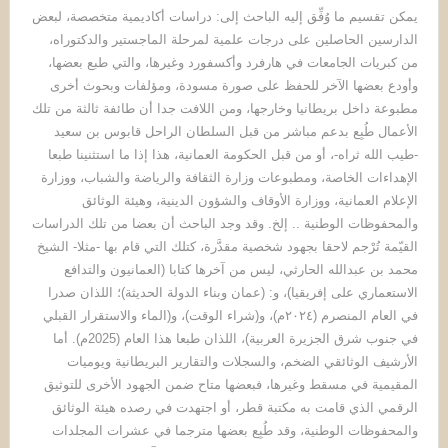
يمكن تقسيم ما وُفِّق إليه الباحث إلى: دراسات أكاديمية متخصصة، لبعض
الدارسين الحاصلين على درجات علمية لمرحلة الماجستير والدكتوراه،
من كبريات الجامعات في هارفرد وأكسفورد وغيرها، والتي طبع بعضها،
وأودع بعضها الآخر للحفظ على صورة مسودة، ومؤلفات وبحوث أخرى
مطبوعة داخل بريطانيا وخارجها، ومن اللافت جدا أن طائفة ثالثة من تلك
الأعمال طُبِع بدعم مباشر من قبل السلطان الراحل قابوس بن سعيد
-طيب الله ثراه-، أو من قبل الحكومة العمانية، هذا إذا ما استثنينا طبعا
الإهداءات الخاصة، ومطبوعات وزارة الثقافة والرياضة والشباب، ووزارة
الإعلام العمانية، ووزارة الأوقاف والشؤون الدينية، وهيئة الوثائق
والمحفوظات الوطنية .. إلخ. وقد وجد الباحث أن بعضا من تلك الدراسات
القيّمة تُرْجم لاحقا بجهود شخصية مقدَّرة، كتلك التي قام بها -مثلا- الشيخ
محمد بن عبدالله الحارثي، ليس من آخرها كتابا (العمانيون والتدافع
الاستعماري على إفريقيا)، و: (عمان وبناء الدولة الحديثة)؛ اللذان صدرا
في العام المنصرم (٢٠٢٤م)، و(شراء الوقت)، و(الماء والاستقرار القبلي
في جنوب شرق الجزيرة العربية)، اللذان طبعا هذا العام (2025م). أما
الأرشيف الوثائقي الضخم، والسجلات والتقارير البريطانية ويوميات
المقيمية في مسقط وغيرها، فبعضها متاح ضمن الجهود الأخرى للتوثيق
الرقمي الذي قامت به مكتبة قطر، أو اجتهدت في رصده هيئة الوثائق
والمحفوظات الوطنية، وقد طُبِع بعضها مترجما في عشرات المجلدات