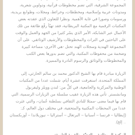
المجموعة الشرقية، التي تضم مخطوطات قرآنية، ودواوين شعرية،
ومدونات عربية وإسلامية، ومخططات، وخرائط، ومجلات، وطوابع بريدية،
ورسومات وصورا في غاية الأهمية. ونظرا للتعاون الذي عقدته بعض
المكتبات الرقمية مع المكتبة البريطانية، فقد تهيّأ رفْع طائفة من تلك
الأعمال عبر الشابكة، الأمر الذي يسّر كثيرا من الجهد والعمل والوقت
على الباحثين في التراث والمخطوطات والأرشيف الوثائقي. على أن
المجموعة الهندية وسجلات الهند تحتل -هي الأخرى- مساحة كبيرة
وضخمة من محفوظات المكتبة، والتي تضم بدورها بعض الكتب
والمخطوطات والوثائق والرسوم النادرة والمميزة.
الزيارة مبادرة قام بها الشيخ الدكتور محمد بن سالم الحارثي، إلى
المملكة المتحدة، استغرقت عشرة أيام، شملت عددا من المكتبات
الوطنية والمركزية والجامعية، في كلٍّ من: لندن وويلز وليفربول
ومانشستر. تأتي هذه الزيارة عقيب سلسلة من الزيارات الرسمية، التي
قام بها فيما مضى -ممثلا للنادي الثقافي بسلطنة عُمان-، والتي عبَرت
عددا من المحطات المكتبية والمتحفية، في مختلف دول العالم، كـ:
(إيطاليا – فرنسا – أسبانيا – البرتغال – أستراليا – نيوزيلاندا – أوزبكستان
.. إلخ).
المكتبة البريطانية .. التبعيّة، والقيمة العلمية
: