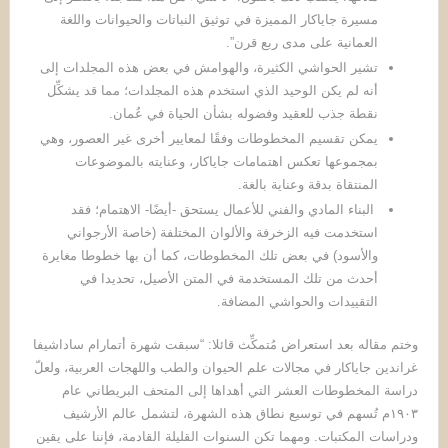
مسيرة جاياكار المميزة في توثيق النباتات والحيوانات واللغة
العمانية على مدى ربع قرن”.
تشير الحواشي الكثيرة، والهوامش في بعض هذه المجلدات إلى
أنه لم يكن الوحيد الذي استخدم هذه المجلدات؛ مما قد يشكِّل
نقطة جذب للعقيد وفضوله بشأن الحياة في عُمان.
يمكن تقسيم المخطوطات وفقًا لمعايير أخرى غير العصور، وهي
بمجموعها تعكس اهتمامات جاياكار، وعنايته بالموضوعات
المنتقاة بدقة وعناية بالغة.
البناء المادي والفني للأعمال يستحق -أيضًا- الاهتمام؛ فقد
استخدمت فيه الزخرفة والألوان المختلفة (خاصة الأرجواني
والأسود) في بعض تلك المخطوطات، كما أن بها خطوطا مغايرة
أحدث من تلك المستخدمة في المتن الأصيل، تحديدا في
التقييدات والحواشي المضافة.
وختم مقاله بعد استعراض مُتمكِّث قائلا: “سبقت شهرة أتمارام ساداشيفا
غراندين جاياكار في مجالات علم الحيوان والطب واللهجات العربية، ولعلّ
دراسة المخطوطات العشر التي أهداها إلى المتحف البريطاني عام
١٩٠٣م تُسهم في توسيع نطاق هذه الشهرة، لتشمل عالم الأرشيف
ودراسات المكتبات. ومهما تكن السنوات القليلة القادمة، فإننا على يقين