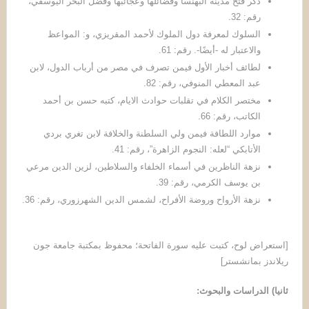
ذكر فتح مدينة البهنسا وفضائلها وعجائبها وفضل البحر اليوسفي،
رقم: 32.
السلوك لمعرفة دول الملوك لأحمد المقريزي، و: المواعظ
والاعتبار له -أيضًا-. رقم: 61.
لطائف أخبار الأول فيمن تصرف في مصر من أرباب الدول، لابن
عبد المعطي المنوفي، رقم: 82.
مختصر الكلام في تقلبات حوادث الايام، كتبه حسن بن أحمد
الكاتب، رقم: 66.
موارد اللطافة فيمن ولي السلطنة والخلافة لابن تغري بردي
الأتابكي “لعله: النجوم الزاهرة”، رقم: 41.
نزهة الناظرين في أسماء الخلفاء والسلاطين، لزين الدين مرعي
بن يوسف الكرمي، رقم: 39.
نزهة الأرواح وروضة الأفراح، لشمس الدين الشهرزوري، رقم: 36.
[استعراض لوح، كتبت عليه سورة الفاتحة؛ محفوظ بمكتبة جامعة جون
ريلاندز بمانشستر]
ثانيا
)
الدراسات والبحوث
: