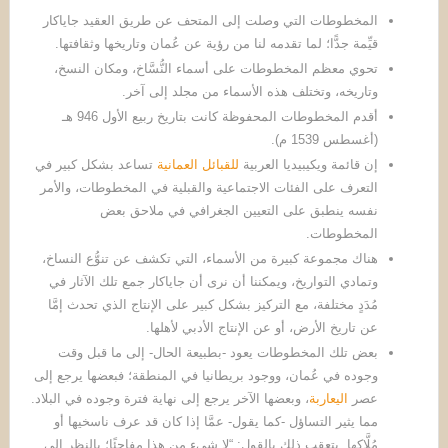
المخطوطات التي وصلت إلى المتحف عن طريق العقيد جاياكار
قيِّمة جدًّا؛ لما تقدمه لنا من رؤية عن عُمان وتاريخها وثقافتها.
تحوي معظم المخطوطات على أسماء النُّسَّاخ، ومكان النسخ،
وتاريخه، وتختلف هذه الأسماء من مجلد إلى آخر.
أقدم المخطوطات المحفوظة كانت بتاريخ ربيع الأول 946 هـ
(أغسطس 1539 م).
إن قائمة ويكيبيديا العربية
للقبائل العمانية
تساعد بشكل كبير في
التعرف على الفئات الاجتماعية والقبلية في المخطوطات، والأمر
نفسه ينطبق على التعيين الجغرافي في ملاحق بعض
المخطوطات.
هناك مجموعة كبيرة من الأسماء، التي تكشف عن تنوُّع النساخ،
وتمادي التواريخ، ويمكننا أن نرى أن جاياكار جمع تلك الآثار في
مُدَدٍ مختلفة، مع التركيز بشكل كبير على الإنتاج الذي تحدث إمَّا
عن تاريخ الأرض، أو عن الإنتاج الأدبي لأهلها.
بعض تلك المخطوطات يعود -بطبيعة الحال- إلى ما قبل وقت
وجوده في عُمان، ووجود بريطانيا في المنطقة؛ فبعضها يرجع إلى
عصر
اليعاربة
، وبعضها الآخر يرجع إلى نهاية فترة وجوده في البلاد.
مما يثير التساؤل -كما يقول- عمَّا إذا كان قد عرف ناسخيها أو
مُلَّاكها. يتعقب ذلك بالقول: “لا شيء من هذا مفاجئًا؛ بالنظر إلى