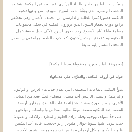
ويمكن الارتباط من خلالها بالبناء المركزي. غير بعيد عن المكتبة يشخص
المتحف الوطني، الذي يؤمُّهُ مئات السياح أسبوعيا. من جانبها تشهد
المكتبة حضورا كبيرا للطلبة والدارسين من مختلف الأعمار، وهي تخصِّص
برامج دورية لصغار السن، الذين يزورون المكتبة في شكل مجموعات
منظمة طيلة أيام الأسبوع، ويستمعون لشرح مُكثّف حول طبيعة عمل
المكتبة، ومشتملاتها، بعده يأخذون -كما جرت العادة- جولة تعريفية ضمن
المتحف المشار إليه سابقا.
[مجموعة الملك جورج، محفوظة وسط المكتبة]
جولة في أروقة المكتبة، والتعرُّف على خدماتها
:
تضجُّ المكتبة بالقاعات المختلفة، التي تقدم خدمات (العرض، والتوثيق،
والترميم)، والمبنى الرئيس أحد مبنيين، متصلين فعليّا بعدد من المباني
الأخرى، ويتخذ صورة سفينة، مُحَمّلة بقاعات القراءة، ومخازن أرضية
للحفظ. تعد المكتبة مقصدا مهمّا لطلبة المداس والجامعات وللباحثين
-على حدٍّ سواء-، ووجهة وقبلة لرادة العلوم والمعارف والآداب والفنون؛
حيث يتردد عليها سنويا حوالي مليوني زائر -بحسب إفادة أحد القيّمين
عليها-. الدكتور مايكل أردمان – رئيس قسم مجموعة الشرق الأوسط