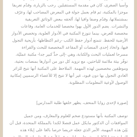
وآسيا الصغرى، كان في مقدمة المستقبلين. رحب بالزيارة، وقدّم تعريفا
موجزا بالمكتبة، ثم قام بعمل جولة في المعرض المصاحب لها، وعرّف
بمشتملاتها، وقدّم وصفا وافيا لها، ألحقه ببعض الوثائق التعريفية
والنشرات. يضم الدور الأول بهوا مخصصا للخدمات العامة، وقاعات
مخصصة للعرض، بينما تتوزع المكتبة في الأدوار العلوية، وتخصص الأدوار
الأرضية للحفظ. تتمتع أدوار حفظ الكتب -رغم اكتظاظها- بأريحية التجول
فيها، واتخاذ إحدى المنصات أو المقاعد المخصصة للبحث والقراءة
مسرحا لعمليات البحث والكتابة، وهي -إلى حدٍّ كبير جدا- مكتبة عمليّة،
توفّر بيئة ملائمة للباحثين، مع تزويد كل دور من أدوارها بمنصات بحثية،
وموظفين مخصصين لهذه المهمة. الملاحظ على المكتبة أنها تتيح للزائر
العادي التجول بها دون قيود، غير أنها لا تتيح إلا للأعضاء الرسميين إمكانية
الوصول لأوعية المعلومات المطلوبة.
[صورة لإحدى زوايا المتحف، يظهر خلفها طلبة المدارس]
توصف المكتبة بأنها مستودع ضخم للعلوم والمعارف، ومن جميل
الموافقات أن الدكتور مايكل عمل قنصلا لكندا بالمملكة المتحدة، قبل أن
يَلِيَ هذه المهمة، الأمر الذي جعله حريصا حرصا بالغا على إيلاء هذه
الزيارة حقها الكامل.. شرحا، وبيانا، وتوفيرا لأوعية المعلومات المطلوبة،