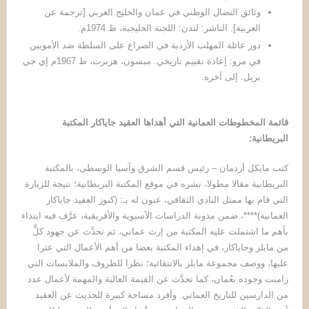
وثائق النضال الوطني في عمان والخليج العربي [ترجمة عن
العربية]. الناشر: لندن: اللجنة الخليجية، ط 1974م.
دور عائلة المهلب الأزدية في الصراع على السلطة ضد الأمويين
في مرو: إعادة تقييم تاريخي. ميسون، هربرت، ط 1967م إي جي
بريل. إلى آخره.
قائمة المخطوطات العمانية التي أهداها العقيد جاياكار المكتبة
البريطانية:
كتب مايكل أردمان – رئيس قسم الشرق وآسيا الوسطى، بالمكتبة
البريطانية مقالا مطولا، نشره في موقع المكتبة البريطانية؛ نتيجة للزيارة
التي قام بها ممثل النادي الثقافي، عنون له بـ: (كنوز العقيد جاياكار
العمانية)****، ضمن مدونة الدراسات الآسيوية والأفريقية، عرَّف فيه ابتداء
بأهم ما اشتملت عليه المكتبة من إرث عماني، ثم تحدَّث عن جهود كلٍّ
من مايلز وجاياكار، في إهداء المكتبة بعضا من أهم الأعمال التي عثرا
عليها، ووصف مجموعة مايلز بالانتقائية؛ نظرا للظروف والملابسات التي
زامنت وجوده بعُمان، كما تحدَّث عن القيمة العالية والمهمة لأعمال عدد
من الدارسين للتاريخ العماني. وأفرد مساحة كبيرة للحديث عن العقيد