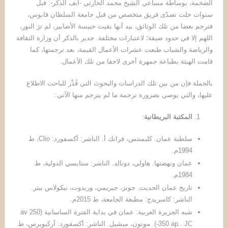
الضخمة، بوساطة مساعي الشيخ محمد الحارثي -آنف الذكر-. قبل
سنوات خلت تصدّى فريق متخصص من قبل جامعة السلطان قابوس،
فترجم بعضا من تلك الوثائق، بيد أنها بقيت حبيسة الأضابير، لم ترَ النور،
اللهم إلا في حدود ضيقة؛ لاعتبارات مختلفة. جدير بالذكر أن وزارة الثقافة
والرياضة والشباب طبعت عشرات الأعمال القيمة، بعد ترجمتها، كما
قامت الهيئة بطباعة جمهرة أخرى لاحقا من تلك الأعمال.
بالجملة فإن من بين تلك الدراسات والبحوث التي قُدِّر للباحث الاطلاع
عليها، والتي يوصي بضرورة ترجمة ما لم يترجم منها الآتي:
المكتبة البريطانية
:
سلطنة عمان. كليمنتس، فرانك أ. الناشر: أكسفورد: Clio، ط
1994م.
عمان ونهضتها. هاولي، دونالد. الناشر: ستايسي الدولية، ط
1984م.
تاريخ عمان الحديث. جونز، جيريمي، وريدوت، نيكولاس بيتر.
الناشر: كامبريدج: مطبعة الجامعة، ط 2015م.
شبه الجزيرة العربية: عمان في بداية الفترة الساسانية (250 av
-350 ap.. JC). موتون، ميشيل. الناشر: أكسفورد: آركيوبرس، ط