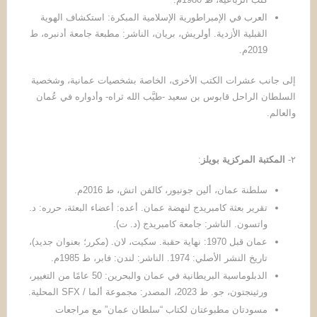
العرب في الإمبراطورية الإسلامية المبكرة: استكشاف الهوية
القبلية الأزدية. أولريش، بريان، الناشر: مطبعة جامعة أدنبره، ط
2019م.
إلى جانب عشرات الكتب الأخرى، الخاصة بشخصيات عمانية، وشخصية
السلطان الراحل قابوس بن سعيد -طيَّب الله ثراه- وأدواره في عُمان
والعالم.
٢-
المكتبة المركزية بويلز
:
سلطنة عمان، ألين جونيور، كالفن اتش، ط 2016م.
تقرير بعثة كامبريدج لنهضة عمان. أعده: أعضاء البعثة، حرره: د.
واتسون. الناشر: جامعة كامبريدج (د. ت).
عمان قبل 1970: نهاية حقبة. سكيت، لان. (مكرر؛ بعنوان جديد)،
تاريخ النشر الأصلي: 1974. الناشر: لندن: فابر، ط 1985م.
الدبلوماسية البريطانية في عمان والبحرين: 50 عامًا من التغيير،
ورثينجتون، جو. ط 2023، المصدر: مجموعة ألما / SFX المحلية.
مسودتان مطبوعتان لكتاب “سلطان عمان” مع مراجعات