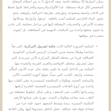
يمكن اجتيازها إلا بسلطة خاصة. وبعد الدخول لا بد من استلام المفتاح
المخصص لكل غرفة مستقلة. عدا الألواح والرسوم والخرائط؛ فإنها تحفظ
في قاعات واسعة ومفتوحة، وتؤرشف بطريقة احترافية، وتُوصّف بنحو
دقيق. البناء الخارجي للمكتبة أشبه بالقلعة.. غرفها، وأدوارها، وصالاتها
متعددة الأغراض، والتحديثات المضافة إليها في مراحل مختلفة، إلى جانب
ما تحويه يجعلها واحدة من المكتبات المهمة في المقاطعة، بل أيقونة
متفردة في موقعها.
المكتبة المزورة التالية كانت
مكتبة ليفربول المركزية
، التي تعدُّ
شاخصا وهيكلا ضخما ضمن الميدان الرئيس للمباني الحكومية
العملاقة، قريبا من محطة القطار المركزية (لاين ستريت)، التي
تصل ليفربول بمختلف العواصم والقرى القريبة والبعيدة منها.
المكتبة من الداخل أشبه ما تكون بخلية نحل، حيث الأدوار الملْأَى
بمنصات وأرفف الكتب، التي تنبثُّ حولها أجهزة الحاسب الآلي،
والمناضد البحثية، وطاولات المناقشة المستديرة، وفي القلب منها
واحدة من أروع القاعات المستديرة الضخمة، العامرة أرففها
ومدرجاتها بالكتب حتى السقف. وعلى شكل خطوط متقطعة من
القلب تمتد مقاعد وطاولات البحث، تتوزع على جنباتها الأرفف
المكتبية المميزة، بينما يتوسط المشهد عمود عليه جزء من
إضاءة، فوقه قبة عملاقة. تجعل الناظر مشدوها إليها، وإلى القاعة