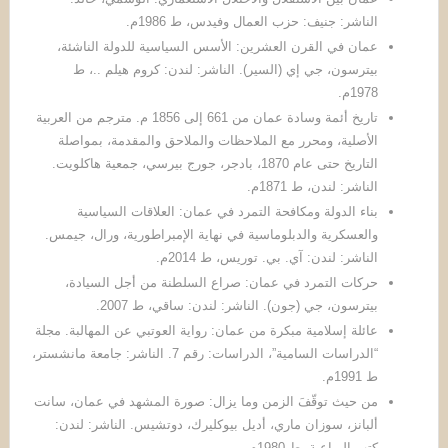
الناشر: جنيف: حزب العمال وفيدس، ط 1986م.
عمان في القرن العشرين: الأسس السياسية للدولة الناشئة،
بيترسون، جي إي (السير). الناشر: لندن: كروم هيلم ..، ط
1978م.
تاريخ أئمة وسادة عمان من 661 إلى 1856 م. مترجم من العربية
الأصلية، ومحرر مع الملاحظات والملاحق والمقدمة، بمواصلة
التاريخ حتى عام 1870، بادجر، جورج بيرسي، جمعية هاكلويت.
الناشر: لندن، ط 1871م.
بناء الدولة ومكافحة التمرد في عمان: العلاقات السياسية
والعسكرية والدبلوماسية في نهاية الإمبراطورية، ورال، جيمس.
الناشر: لندن: آي. بي. توريس، ط 2014م.
حركات التمرد في عمان: صراع السلطنة من أجل السيادة،
بيترسون، جي (جون). الناشر: لندن: ساقي، ط 2007.
عائلة إسلامية مبكرة من عمان: رواية العوتبي عن المهالبة. مجلة
“الدراسات السامية”، الدراسات: رقم 7. الناشر: جامعة مانشستر،
ط 1991م.
من حيث توقّفَ الزمن وما يزال: صورة المشهد في عمان، سانت
ألبانز، سوزان ماري، أديل بيوكليرك، دوتشيس. الناشر: لندن:
كتب الرباعية، ط 1980م.