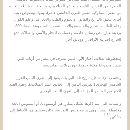
المبكرة من القرنين التاسع والعاشر الميلاديين، ونسخة نادرة بثلاث لغات،
من مصر المملوكية تنتمي للقرن الخامس عشر)، ومواد ونصوص دينية
أخرى تتعلق بالتاريخ والقانون والعلوم والطب والجغرافيا، وعلم الكون،
وعلم الفلك والتنجيم والفلسفة والأدب. تتضمن المجموعة -أيضًا- 800
بردية؛ عبارة عن رسائل خاصة، وحسابات للتجار والأسر، وإيصالات دفع
الخراج (ضريبة الأراضي) ووثائق أخرى.
[مخطوطة لطائف أخبار الأول فيمن تصرف في مصر من أرباب الدول،
ضمن مجموعة مكتبة جامعة جون ريلاندز بمانشستر]
وبحسب الإفادة فإن تاريخ تلك البرديات يعود إلى القرن الثاني للقرن
الخامس الهجري (القرنين الثامن إلى الحادي عشر الميلادي)، ويعود العدد
الأكبر من العناصر المؤرخة إلى القرن الثالث الهجري.
والمدينة التي يتم ذكرها بشكل متكرر هي أوشمونايا، أو أشمونين (تابعة
محافظة المنيا)، وهي هرموبوليس اليونانية، وكان سكانها من الأقباط إلى
)
١٢
(
حدٍّ كبير
.