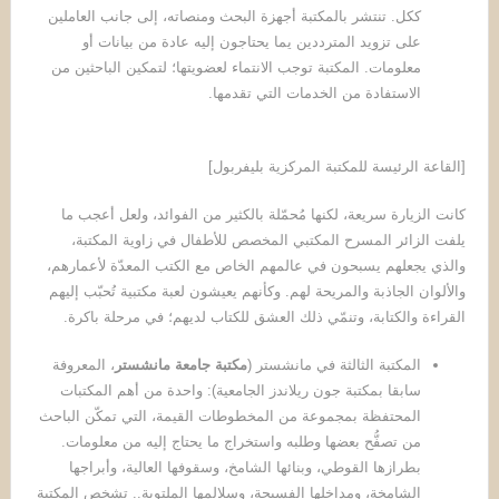
ككل. تنتشر بالمكتبة أجهزة البحث ومنصاته، إلى جانب العاملين
على تزويد المترددين يما يحتاجون إليه عادة من بيانات أو
معلومات. المكتبة توجب الانتماء لعضويتها؛ لتمكين الباحثين من
الاستفادة من الخدمات التي تقدمها.
[القاعة الرئيسة للمكتبة المركزية بليفربول]
كانت الزيارة سريعة، لكنها مُحمّلة بالكثير من الفوائد، ولعل أعجب ما
يلفت الزائر المسرح المكتبي المخصص للأطفال في زاوية المكتبة،
والذي يجعلهم يسبحون في عالمهم الخاص مع الكتب المعدّة لأعمارهم،
والألوان الجاذبة والمريحة لهم. وكأنهم يعيشون لعبة مكتبية تُحبّب إليهم
القراءة والكتابة، وتنمّي ذلك العشق للكتاب لديهم؛ في مرحلة باكرة.
المكتبة الثالثة في مانشستر (
مكتبة جامعة مانشستر
، المعروفة
سابقا بمكتبة جون ريلاندز الجامعية): واحدة من أهم المكتبات
المحتفظة بمجموعة من المخطوطات القيمة، التي تمكّن الباحث
من تصفُّح بعضها وطلبه واستخراج ما يحتاج إليه من معلومات.
بطرازها القوطي، وبنائها الشامخ، وسقوفها العالية، وأبراجها
الشامخة، ومداخلها الفسيحة، وسلالمها الملتوية.. تشخص المكتبة