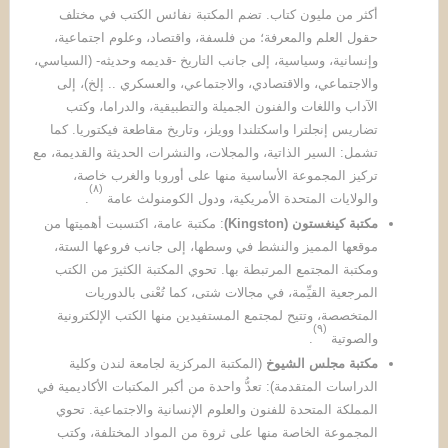
أكثر من مليون كتاب. تضم المكتبة نفائس الكتب في مختلف
حقول العلم والمعرفة؛ من فلسفة، واقتصاد، وعلوم اجتماعية،
وإنسانية، وسياسية، إلى جانب التاريخ -قديمه وحديثه- (السياسي،
والاجتماعي، والاقتصادي، والاجتماعي، والعسكري .. إلخ)، إلى
الآداب واللغات والفنون الجميلة والتطبيقية، والدراما، وكتب
تضاريس إنجلترا واسكتلندا وويلز، وتاريخ مقاطعة فيكتوريا. كما
تشمل: السير الذاتية، والمجلات، والنشرات الحديثة والقديمة، مع
تركيز المجموعة الأساسية منها على أوروبا والغرب خاصة،
)
٨
(
والولايات المتحدة الأمريكية، ودول الكومنولث عامة
.
مكتبة كينغستون
(Kingston)
: مكتبة عامة، اكتسبت أهميتها من
موقعها المميز والنشط في وسطها، إلى جانب فروعها الستة،
ومكتبة المجتمع المرتبطة بها. تحوي المكتبة الكثيرَ من الكتب
المرجعية القيِّمة، في مجالات شتى، كما تُعْنى بالدوريات
المتخصصة، وتتيح لمجتمع المستفيدين منها الكتب الإلكترونية
)
٩
(
والصوتية
.
مكتبة مجلس الشيوخ
(المكتبة المركزية لجامعة لندن وكلية
الدراسات المتقدمة): تعدُّ واحدة من أكبر المكتبات الأكاديمية في
المملكة المتحدة للفنون والعلوم الإنسانية والاجتماعية. تحوي
المجموعة الخاصة منها على ثروة من المواد المختلفة، وكتب