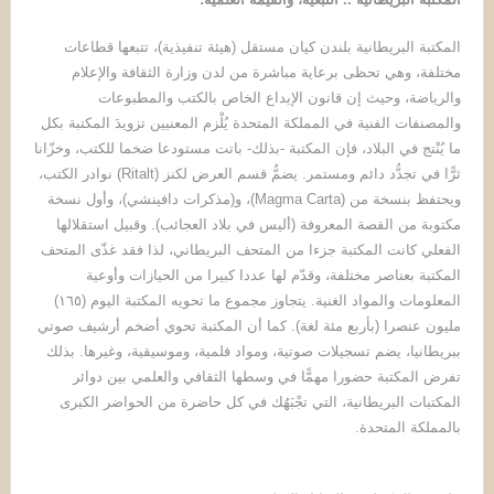
المكتبة البريطانية بلندن كيان مستقل (هيئة تنفيذية)، تتبعها قطاعات
مختلفة، وهي تحظى برعاية مباشرة من لدن وزارة الثقافة والإعلام
والرياضة، وحيث إن قانون الإيداع الخاص بالكتب والمطبوعات
والمصنفات الفنية في المملكة المتحدة يُلْزم المعنيين تزويدَ المكتبة بكل
ما يُنْتج في البلاد، فإن المكتبة -بذلك- باتت مستودعا ضخما للكتب، وخزّانا
ثرًّا في تجدُّد دائم ومستمر. يضمُّ قسم العرض لكنز (Ritalt) نوادر الكتب،
ويحتفظ بنسخة من (Magma Carta)، و(مذكرات دافينشي)، وأول نسخة
مكتوبة من القصة المعروفة (أليس في بلاد العجائب). وقبيل استقلالها
الفعلي كانت المكتبة جزءا من المتحف البريطاني، لذا فقد غذّى المتحف
المكتبة بعناصر مختلفة، وقدّم لها عددا كبيرا من الحيازات وأوعية
المعلومات والمواد الغنية. يتجاوز مجموع ما تحويه المكتبة اليوم (١٦٥)
مليون عنصرا (بأربع مئة لغة). كما أن المكتبة تحوي أضخم أرشيف صوتي
ببريطانيا، يضم تسجيلات صوتية، ومواد فلمية، وموسيقية، وغيرها. بذلك
تفرض المكتبة حضورا مهمًّا في وسطها الثقافي والعلمي بين دوائر
المكتبات البريطانية، التي تجْبَهُك في كل حاضرة من الحواضر الكبرى
بالمملكة المتحدة.