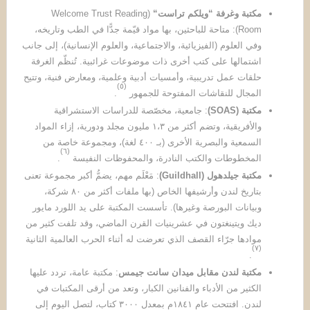
مكتبة وغرفة
“
ويلكم تراست
“
(Welcome Trust Reading
Room): متاحة للباحثين، بها مواد قيّمة جدًّا في الطب وتاريخه،
وفي العلوم (الفيزيائية، والاجتماعية، والعلوم الإنسانية)، إلى جانب
اشتمالها على كتب أخرى ذات موضوعات غرائبية. تُنظّم الغرفة
حلقات عمل تدريبية، وأمسيات أدبية وعلمية، ومعارض فنية، وتتيح
)
٥
(
المجال للنقاشات المفتوحة للجمهور
.
مكتبة
(SOAS)
: جامعية، مخصّصة للدراسات الاستشراقية
والأفريقية، وتضم أكثر من ١،٣ مليون مجلد ودورية، إزاء المواد
السمعية والبصرية الأخرى (بـ ٤٠٠ لغة)، ومجموعة خاصة من
)
٦
(
المخطوطات والكتب النادرة، والمحفوظات النفيسة
.
مكتبة جيلدهول
(Guildhall)
: مَعْلَم مهم، يضمُّ أكبر مجموعة تعنى
بتاريخ لندن وأرشيفها الخاص (بها ملفات أكثر من ٨٠ شركة،
وبيانات البورصة وغيرها). تأسست المكتبة على يد اللورد مايور
ديك ويتينغتون في عشرينيات القرن الماضي، وقد تلفت كثير من
موادها جرّاء القصف الذي تعرضت له أثناء الحرب العالمية الثانية
)
٧
(
.
مكتبة لندن مقابل ميدان سانت جيمس
: مكتبة عامة، تردد عليها
الكثير من الأدباء والفنانين الكبار، وتعد من أرقى المكتبات في
لندن. افتتحت عام ١٨٤١م بمعدل ٣٠٠٠ كتاب، لتصل اليوم إلى