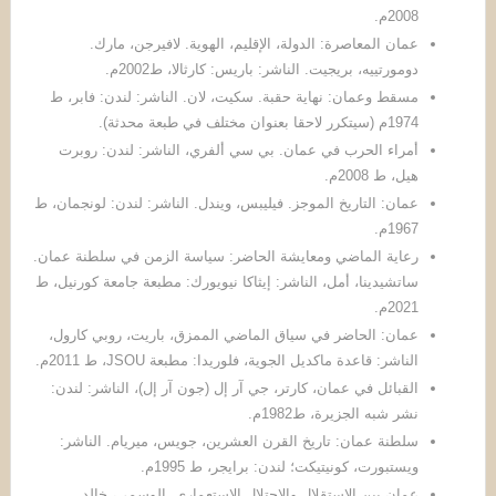
2008م.
عمان المعاصرة: الدولة، الإقليم، الهوية. لافيرجن، مارك.
دومورتييه، بريجيت. الناشر: باريس: كارثالا، ط2002م.
مسقط وعمان: نهاية حقبة. سكيت، لان. الناشر: لندن: فابر، ط
1974م (سيتكرر لاحقا بعنوان مختلف في طبعة محدثة).
أمراء الحرب في عمان. بي سي ألفري، الناشر: لندن: روبرت
هيل، ط 2008م.
عمان: التاريخ الموجز. فيليبس، ويندل. الناشر: لندن: لونجمان، ط
1967م.
رعاية الماضي ومعايشة الحاضر: سياسة الزمن في سلطنة عمان.
ساتشيدينا، أمل، الناشر: إيثاكا نيويورك: مطبعة جامعة كورنيل، ط
2021م.
عمان: الحاضر في سياق الماضي الممزق، باريت، روبي كارول،
الناشر: قاعدة ماكديل الجوية، فلوريدا: مطبعة JSOU، ط 2011م.
القبائل في عمان، كارتر، جي آر إل (جون آر إل)، الناشر: لندن:
نشر شبه الجزيرة، ط1982م.
سلطنة عمان: تاريخ القرن العشرين، جويس، ميريام. الناشر:
ويستبورت، كونيتيكت؛ لندن: برايجر، ط 1995م.
عمان بين الاستقلال والاحتلال الاستعماري. الوسمي، خالد.