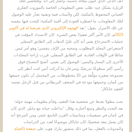
آنف الذكر، الذي عنون مقاله باسمه، وأشار إلى أنه -وللتحضير لتلك
الزيارة بشكل جيد- طلب بعض المعلومات الخاصة بالموروث الفكري
العماني المحفوظ بالمكتبة، لكن ولأسباب فنية وتقنية تعذّر عليه الوصول
لتلك المعلومات، ما اضطره للعودة إلى أقبية المكتبة؛ للبحث فيها بنفسه
عن تلك الأسرار. يقول: “بعد
الهجوم الإلكتروني الذي تعرضنا له في أكتوبر
2023
م، كان الأمر أكثر تعقيدًا بعض الشيء. كان الانسداد المؤقت في
عمليات الاسترجاع يعني أنه كان عليّ الذهاب إلى الطابق السفلي
لاستعراض المجلد المطلوب، وسحبه من الرَّف بنفسي؛ وهو أمر ليس
شائعًا في الأوقات العادية. في الطابق السفلي، قررت إزاحة المجلدات
الأخرى إلى اليسار واليمين؛ للوصول إلى بغيتي. أصبح المصباح فوق
رأسي أكثر سطوعًا تدريجيًا، وسرعان ما أدركت أنني كنت أنظر إلى
مجموعة صغيرة مؤلَّفة من 10 مخطوطات، من المحتمل أن تكون جميعها
من عُمان، وجميعها مودعة في المتحف البريطاني من قبل الرجل نفسه:
العقيد جاياكار”.
بحث مطولا بعدها عن شخصية هذا العقيد، وقدَّم معلومات مهمة حوله؛
بعد البحث والنظر وتتبع أخباره، وقال: “تداخلت حياته مع مايلز، الذي كان
في عُمان في سبعينيات وثمانينيات القرن التاسع عشر، ومن المرجح أنه
كان يعمل معه شخصيًا، كان جاياكار موضوعًا لعدد من الدراسات
والمدونات بالفعل، بما في ذلك منشور مارك هوب على
صفحة (الحياة