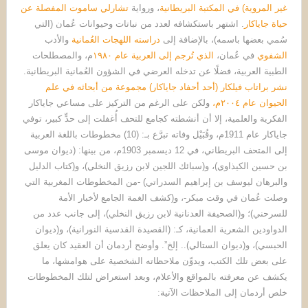
غير المروية) في المكتبة البريطانية
، ورواية
تشارلي ساموت المفصلة عن
حياة جاياكار
. اشتهر باستكشافه لعدد من نباتات وحيوانات عُمان (التي
سُمي بعضها باسمه)، بالإضافة إلى
دراسته اللهجات العُمانية
والأدب
الشفوي
في عُمان،
الذي تُرجم إلى العربية عام ١٩٨٠
م، والمصطلحات
الطبية العربية، فضلًا عن تدخله العرضي في الشؤون العُمانية البريطانية.
نشر براتاب فيلكار (أحد أحفاد جاياكار) مجموعة من أبحاثه في علم
الحيوان عام ٢٠٠٤م،
ولكن على الرغم من التركيز على مساعي جاياكار
الفكرية والعلمية، إلا أن أنشطته كجامع للتحف أُغفلت إلى حدٍّ كبير، توفي
جاياكار عام 1911م، وقُبَيْل وفاته تبرَّع بـ: (10) مخطوطات باللغة العربية
إلى المتحف البريطاني، في 12 ديسمبر 1903م، من بينها: (ديوان موسى
بن حسين الكيذاوي)، و(سبائك اللجين لابن رزيق النخلي)، و(كتاب الدليل
والبرهان ليوسف بن إبراهيم السدراتي) -من المخطوطات المغربية التي
وصلت عُمان في وقت مبكر-، و(كشف الغمة الجامع لأخبار الأمة
للسرحني)؛ و(الصحيفة العدنانية لابن رزيق النخلي)، إلى جانب عدد من
الدواودين الشعرية العمانية، كـ: (القصيدة القدسية النورانية)، و(ديوان
الحبسي)، و(ديوان الستالي).. إلخ”. وأوضح أردمان أن العقيد كان يعلق
على بعض تلك الكتب، ويدوِّن ملاحظاته الشخصية على هوامشها، ما
يكشف عن معرفته بالمواقع والأعلام، وبعد استعراض لتلك المخطوطات
خلص أردمان إلى الملاحظات الآتية: