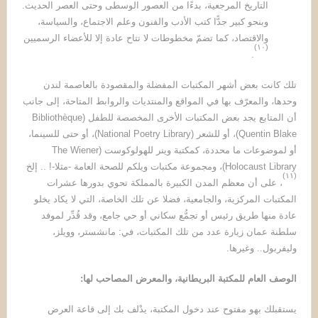
التاريخ المرجعية، بدءًا من العصور الوسطى وحتى العصر الحديث.
وبنحو كبير جدًّا كتب الأدب والفنون وعلم الاجتماع، والسياسة،
والاقتصاد، كما تضمّ مخطوطات لا تتاح عادة إلا للأعضاء الرسميين
)
١٠
(
.
تلك كانت بعض أشهر المكتبات المفضلة والمقصودة بالعاصمة لندن
وحدها، والمعرّف بها في المواقع والمنتديات والروابط المتاحة، إلى جانب
أن المتابع يجد بعض المكتبات الأخرى المخصصة للطفل (Bibliothèque
Quentin Blake)، أو للشعر (National Poetry Library)، أو حتى للسينما،
أو لموضوعات ما محددة، كمكتبة وينر للهولوكوست (The Wiener
Holocaust Library)، ومجموعة مكتبات ويلكم للصحة العامة -مثلا-! .. إلخ
)
١١
(
، على أن معظم المدن الكبيرة بالمملكة تحوي بدورها عشرات
المكتبات المركزية، والجامعية، فضلا عن تلك الخاصة، التي لا يكاد يخلو
عادة منها طريق رئيس أو تجمُّع سكاني أو حي جامع، وقد قُدِّر لموفد
سلطنة عمان زيارة عدد من تلك المكتبات، في: مانشستر، وويلز،
وليفربول.. وغيرها.
الوصف العام للمكتبة البريطانية، والمعرض المصاحب لها
:
يستقبلك بهو مفتوح عند دخول المكتبة، يدْلف بك إلى قاعة العرض