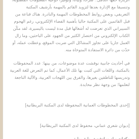
وتنسيقا مع الإدارة بعدها لتزويد القائم بالمهمة بأرشيف المكتبة
التعريفي، وبعض روابط المخطوطات المهمة والنادرة. هناك قناعة من
قبل القائمين على المكتبة حاليا بأهمية الفضاء الإلكتروني، رغم الهجوم
السيبراني الذي تعرضت له أشغالها قبل مدة ليست باليسيرة، لقد مكّن
الكتاب الإلكتروني من اختصار الكثير من الجهود على الباحثين، وما زال
العمل جاريا على تجاوز المشاكل التي ضربت الموقع، وعطلت عمله، أو
حدّت من دائرة الاستفادة المتوخاة منه.
في أحاديث جانبية نوقشت عدة موضوعات، من بينها: عدد المحفوظات
بالمكتبة، واللغات التي كتبت بها تلك الأعمال، كما تم التعرض للغة العربية
وتدريسها للناطقين بغيرها، والفرق بين اللهجات العربية، والآلية الناجعة
لتعلمها؛ من وجهة نظر محايدة.
[إحدى المخطوطات العمانية المحفوظة لدى المكتبة البريطانية]
[ديوان شعري عماني، محفوظ لدى المكتبة البريطانية]
مكتبات ويلز ومانشستر وليفربول
: