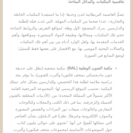
تنافسية المكتبات، والبدائل المتاحة
:
تضمُّ العاصمة البريطانية لندن وحدها -إذا ما استبعدنا المكتبات الخاصّة
والتجارية-، عددا ضخما من المكتبات المهمّة، التي غدت قبلة للطلبة
والدارسين. يدرك المتصفح -لأول وهلة- لمواقع التعريف والروابط المتاحة
حجم تلك المكتبات، ومجالاتها، وطبيعة المواد المنشورة، ومواقعها، وأهم
الخدمات المقدمة بها، ولعل الوارد أدناه من بين أهم تلك المكتبات
والصالات البحثية الموصى بها، مع الاقتصار على بعضها فقط للتمثيل؛
لوضع المتابع في الصورة:
مكتبة الفنون الوطنية
(NAL)
: مكتبة متحفية (تطل على حديقة
جون ماديجسكي بمتحف فكتوريا وآلبرت للفنون)، ما يوفر بيئة
دراسية ملائمة لطلبة هذا التخصص، وللدارسين بشكل عام. تمتلك
المكتبة -بحسب الموقع الرسمي لها- المجموعة المرجعية العامة
الأكثر شمولاً في المملكة المتحدة؛ من: (الأدبيات المتعلقة بالفنون
الجميلة والزخرفية، بما في ذلك الكتب والمجلات وكتالوجات
المعارض وكتالوجات مبيعات دور المزادات والقصص المصورة
والموارد الإلكترونية وغيرها). نظرةٌ في الـمُدَوّن بشأن العناصر
التي تمتلكها تُفْصِحُ عن أنها: “تحتوي على حوالي مليون كتاب،
حول الموضوعات الأساسية لمجموعات متحف فيكتوريا وألبرت،