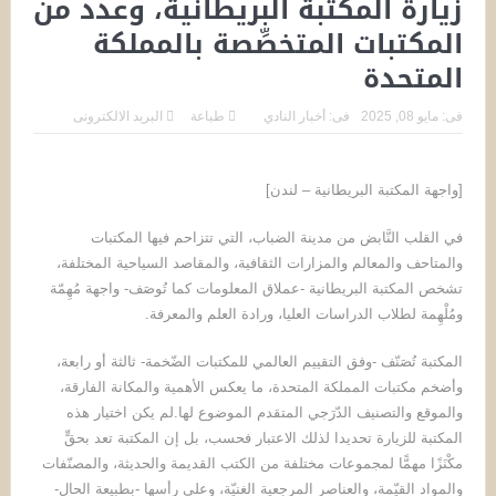
زيارة المكتبة البريطانية، وعدد من
عين الطائر على القصة القصيرة العمانية
المكتبات المتخصِّصة بالمملكة
المتحدة
شهادات تستعيد مشروع خميس العدوي بين الحرية المسؤولة
وبناء الوعي الثقافي
فى:
مايو 08, 2025
فى:
أخبار النادي
طباعة
البريد الالكترونى
[واجهة المكتبة البريطانية – لندن]
في القلب النَّابض من مدينة الضباب، التي تتزاحم فيها المكتبات
والمتاحف والمعالم والمزارات الثقافية، والمقاصد السياحية المختلفة،
تشخص المكتبة البريطانية -عملاق المعلومات كما تُوصَف- واجهة مُهِمّة
ومُلْهِمة لطلاب الدراسات العليا، ورادة العلم والمعرفة.
المكتبة تُصَنّف -وفق التقييم العالمي للمكتبات الضّخمة- ثالثة أو رابعة،
وأضخم مكتبات المملكة المتحدة، ما يعكس الأهمية والمكانة الفارقة،
والموقع والتصنيف الدّرَجي المتقدم الموضوع لها.لم يكن اختيار هذه
المكتبة للزيارة تحديدا لذلك الاعتبار فحسب، بل إن المكتبة تعد بحقٍّ
مكْنَزًا مهمًّا لمجموعات مختلفة من الكتب القديمة والحديثة، والمصنّفات
والمواد القيّمة، والعناصر المرجعية الغنيّة، وعلى رأسها -بطبيعة الحال-