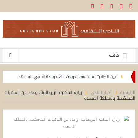
قائمة
“عين الطائر” تستكشف تحولات اللغة والدلالة في المشهد
القصصي العماني ..
الرئيسية
أخبار النادي
زيارة المكتبة البريطانية، وعدد من المكتبات
المتخصِّصة بالمملكة المتحدة
جلسة بالنادي الثقافي تستقرئ جذور الحروب بين الإنسان
والسلطة وسرديات الصورة
«عين الطائر» يناقش العلاقة بين القصة القصيرة والرواية
وتحولات السرد