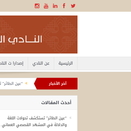
الرئيسية
عن النادي
إصدارا ت النا
آخر الأخبار
“عين الطائر” 
جلسة بالنادي 
أحدث المقالات
«عين الطائر» 
عين الطائر عل
“عين الطائر” تستكشف تحولات اللغة
والدلالة في المشهد القصصي العماني ..
شهادات تستعيد