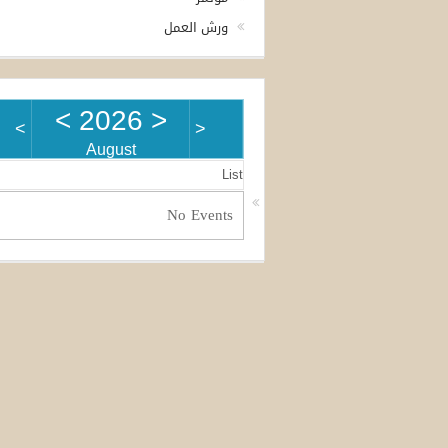
ورش العمل
>
2026
<
>
<
August
List
No Events