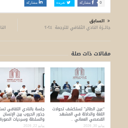
0
مشاركة
تغريدة
مشاركة
السابق
الن
جائــزة النادي الثقافي للترجمة ٢٠٢٤
مقالات ذات صلة
“عين الطائر” تستكشف تحولات
جلسة بالنادي الثقافي تس
اللغة والدلالة في المشهد
جذور الحروب بين الإنسان
القصصي العماني ..
والسلطة وسرديات الصورة
يوليو 30, 2026
يوليو 22, 2026