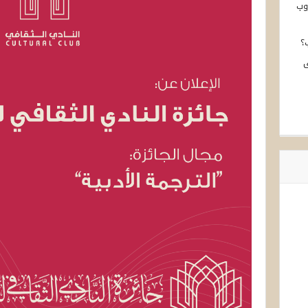
وب
؟
ى