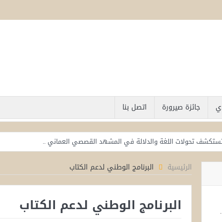
دي
جائزة صيرورة
اتصل بنا
تستكشف تحولات اللغة والدلالة في المشهد القصصي العماني ..
الثقافي تستقرئ جذور الحروب بين الإنسان والسلطة وسرديات الصورة
الرئيسية
البرنامج الوطني لدعم الكتاب
يناقش العلاقة بين القصة القصيرة والرواية وتحولات السرد
ى القصة القصيرة العمانية
البرنامج الوطني لدعم الكتاب
د مشروع خميس العدوي بين الحرية المسؤولة وبناء الوعي الثقافي