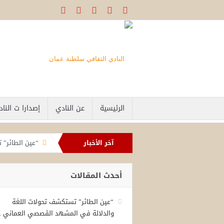
الرئيسية
عن النادي
إصدارا ت النا
آخر الأخبار
“عين الطائر” 
جلسة بالنادي 
أحدث المقالات
«عين الطائر» 
عين الطائر عل
“عين الطائر” تستكشف تحولات اللغة
والدلالة في المشهد القصصي العماني ..
شهادات تستعي