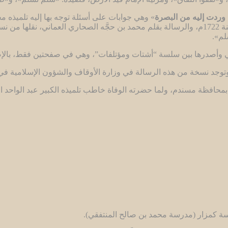
ة وردت إليه من البصرة
» وهي جوابات على أسئلة توجه بها إليه تلميذه مح
القاسمي، وضمَّت قصيدة نظمت بتاريخ 23 محرم 1135 هـ الموافق لسنة 1722م، والرسالة بقلم محمد بن
لم».
اني وأصدرها بين سلسة “أشتات ومؤتلفات”، وهي في صفحتين فقط، بال
، وتوجد نسخة من هذه الرسالة في وزارة الأوقاف والشؤون الإسلامية في
محافظة مسندم، ولما حضرته الوفاة خاطب تلميذه الكبير عبد الواحد ال
 كمزار (مدرسة محمد بن صالح المنتفقي).