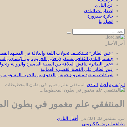
عن النادي
إصدارا ت النادي
جائزة صيرورة
اتصل بنا
آخر الأخبار
“عين الطائر” تستكشف تحولات اللغة والدلالة في المشهد القصص
جلسة بالنادي الثقافي تستقرئ جذور الحروب بين الإنسان وال
«عين الطائر» يناقش العلاقة بين القصة القصيرة والرواية وتحو
عين الطائر على القصة القصيرة العمانية
شهادات تستعيد مشروع خميس العدوي بين الحرية المسؤولة وبن
الرئيسية
أخبار النادي
المنتفقي علم مغمور في بطون المخطوطات
المنتفقي علم مغمور في بطون ا
فى:
سبتمبر 02, 2021
فى:
أخبار النادي
طباعة
البريد الالكترونى