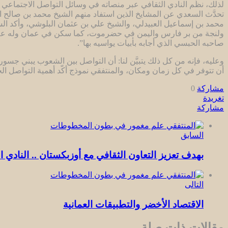
لذلك، نظَّم النادي الثقافي عبر منصاته في وسائل التواصل الاجتماعي
تحدَّث السعدي عن المشايخ الذين استفاد منهم الشيخ محمد بن صالح 
محمد بن إسماعيل العبيدلي، والشيخ علي بن عثمان البلوشي، وأكد السع
ولنجة من بر فارس واليمن في حضرموت، كما سكن في عمان وله علاقة 
صاحبه الحبسي الذي أجابه بأبيات يواسيه بها”.
وعليه، فإنه من كل ذلك يتبيَّن لنا: أن التواصل بين الشعوب يبني جسو
أن تتوفر في كل زمان ومكان، والمنتفقي نموذج أكّد أهمية التواصل الح
مشاركة
0
تغريدة
مشاركة
السابق
بهدف تعزيز التعاون الثقافي مع أوزبكستان .. النادي ا
التالى
الاقتصاد الأخضر والتطبيقات العمانية
مقالات ذات صلة