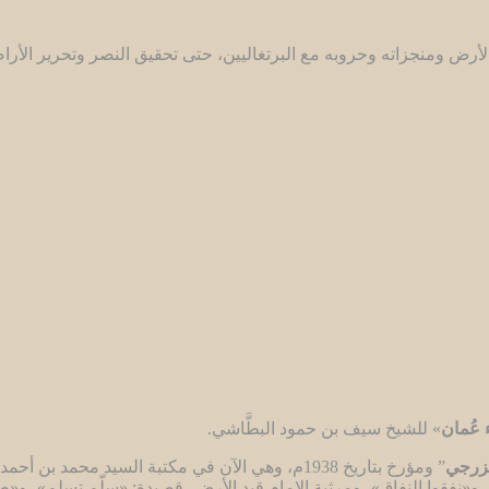
 الأرض ومنجزاته وحروبه مع البرتغاليين، حتى تحقيق النصر وتحرير الأر
 عُمان
» للشيخ سيف بن حمود البطَّاشي.
خزرجي
” ومؤرخ بتاريخ 1938م، وهي الآن في مكتبة السيد 
 و«نفقوا النفاق»، ومرثية الإمام قيد الأرض، قصيدة: «سلّم تسلم»، و«ط