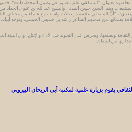
 محاضرة بعنوان: “المنتفقي عَلَمٌ مغمور في بطون المخطوطات”، قدمها ا
المنتفقي، وهم: الشيخ حسن المدني والشيخ عبدالله بن علوي الحداد م
دي: بـ”أنَّ المنتفقي علّامة ذو صلات واسعة مع علماء من مختلف البلا
بعلمائها من ضمنهم الشاعر راشد بن خميس الحبسي، وتوجد أبيات للم
ر الثقافة ويصنعها، ويحرض على التجويد في الأداء والإنتاج، وأن البيئ
ضاري بين البلدان.
لثقافي يقوم بزيارة علمية لمكتبة أبي الريحان البيروني