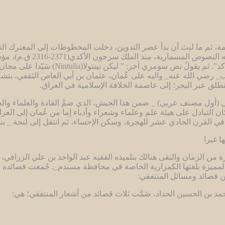
مة، ثم ما لبث أن بدأ عصر التدوين، دخلت المخطوطات إلى المعترك الت
مما كان يربط العمانيين بال
نصوصه: ” إن سفن مكان وسفن دلمون جعلتها
 أمر الخليفة عمر بن الخطاب_ رضي الله عنه_ واليه على عُمان، عثمان بن أبي العاص
نطلق عبر البحر؛ إلى عاصمة الخلافة الإسلامية في العراق.
(أول مصنف عربي) _ ضمن هذا الجيش، الذي ضمَّ القادة والعلماء والحكم
كان التبادل على هيئة علم وعلماء وشعراء وأدباء إما من عُمان إلى الع
ي القرن الحادي عشر للهجرة، وسكن الإحساء، ثم انتقل إلى لنجة _ بند
غبرا
من الزمان والتقى هنالك بتلميذه الفقيه عبد الواحد بن علي الزرافي، ثم
لمميزة بلغتها الكمزارية الخاصة في محافظة مسندم_. جُمعت قصائده م
ن قصائد ومسائل المنتفقي:
مد بن الحسين الحداد، ضَمَّت ثلاث قصائد من أشعار المنتفقي؛ هي: