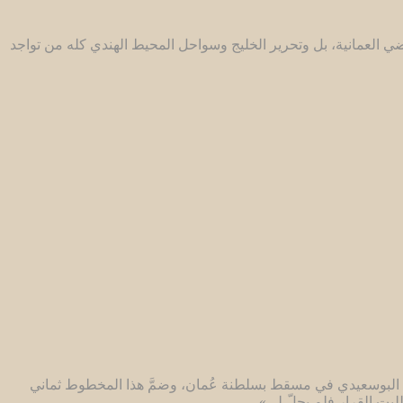
اضي العمانية، بل وتحرير الخليج وسواحل المحيط الهندي كله من تواجد
محمد بن أحمد البوسعيدي في مسقط بسلطنة عُمان، وضمَّ هذا المخطوط ثماني
لبت القرار فلم يحلّ لي».