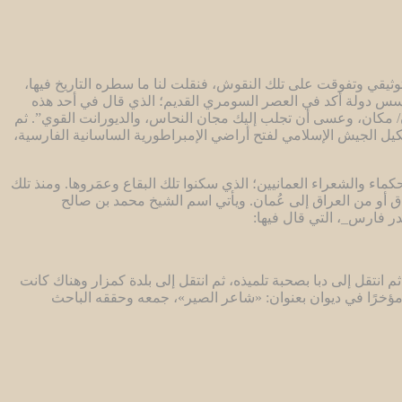
وثيقي وتفوقت على تلك النقوش، فنقلت لنا ما سطره التاريخ فيها،
عراق، والعراقيين بعُمان، وهذا التاريخ سجَّلته النصوص المسمارية، منذ الملك سرجون الأكدي(2371-2316 ق.م)، مؤسس دولة أكد في العصر السومري القديم؛ الذي قال في أحد هذه
 ترسو في ميناء مدينة أكد”. ثم يقولُ نص سومري آخر: ” ليكن نينتولا(Nintulla) سَيّدا على مجان/ مكان، وعسى أن تجلب إليك مجان النحاس، والديورانت القوي”. ثم
 الثقفي، بتشكيل الجيش الإسلامي لفتح أراضي الإمبراطورية الساسانية الفارسية،
اء والشعراء العمانيين؛ الذي سكنوا تلك البقاع وعمَروها. ومنذ تلك
راق أو من العراق إلى عُمان. ويأتي اسم الشيخ محمد بن صالح
ر فارس_، التي قال فيها:
 انتقل إلى دبا بصحبة تلميذه، ثم انتقل إلى بلدة كمزار وهناك كانت
ؤخرًا في ديوان بعنوان: «شاعر الصير»، جمعه وحققه الباحث