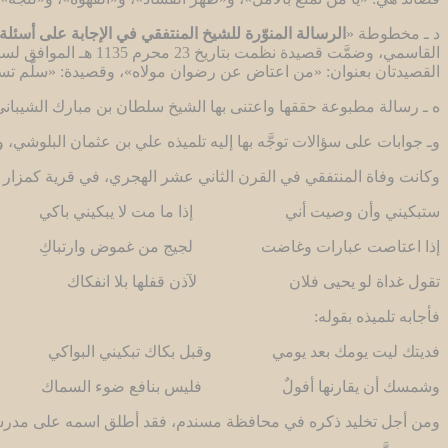
د ـ مخطوطة «
الرسالة المنوّرة للشيخ المنتفقي في الإجابة على أسئل
القصيدتان بعنوان: «من اعتاض عن رضوان مولاه»، وقصيدة: «سلّم تس
ه ـ رسالة مطبوعة حققها واعتنى بها الشيخ سلطان بن مبارك الشيب
وـ جوابات على سؤالات توجَّه بها إليه تلميذه علي بن عثمان البلوشي
وكانت وفاة المنتفقي في القرن الثاني عشر الهجري، في قرية كمزار ب
ستبكيني وأن وصيت أني إذا ما مت لا يبكيني باكي
إذا اعتاصت عبارات وغاضت لجيج من غموض وارتباكِ
تقول غداة لو يحيى فلان لآذن قفلها بلا انفكاك
فأجابه تلميذه بقوله:
فديتك ليت يومك بعد يومي وقبل بكاك تبكيني البواكي
وشمسك أن يقارنها أفولٌ فليس بنافع ضوء السماك
ومن أجل تخليد ذكره في محافظة مسندم، فقد أطلق اسمه على مدرسة