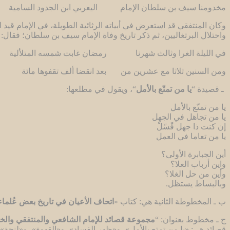
مخدومنا سيف بن سلطان الإمام اليعربي ابن الجدود السامية
وكان المنتفقي قد استعرض في أبياته الرثائية الطويلة، في الإمام قيد
واحتلال البرتغاليين، ثم ذكر تاريخ وفاة الإمام سيف بن سلطان؛ فقال:
في الليلة الغرا وثالث شهرنا رمضان غابت شمسه المتلألية
ومن السنين ثلاثا مع عشرين من بعد انقضا ألف تقفوها مائة
ـ قصيدة “
يا من تمتّع بالأمل
“، ويقول في مطلعها:
يا من تمتّع بالأمل
يا من تجاهل في الجهل
إن كنت ذا جهل فًسًلْ
يا من تعاما في العمل
أين الجبابرة الأولى؟
واين أرباب العلا؟
وأين من حل الغلا؟
وبالبساط يستظل.
ب ـ المخطوطة الثانية هي: كتاب «
اتحاف الأعيان في تاريخ بعض عُلماء
ج ـ مخطوط بعنوان: “
مجموعة قصائد للإمام الشافعي والمنتفقي وال
قصائد هي: «يا من تمتع بالأمل»، و«ظهر الفساد»، و«القهوة»، و«لنجة»،