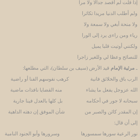
إذا قلت لم أقصد جدالا ولا مرا
ولم أطلب الدنيا مريدا تكاثرا
ولا منحة أبغي ولا سمعة ولا
رياء ومن راءى يرد إلى الورا
ولكنني أوتيت قلبا يميل
للنصائح وعظا لي وللغير زاجرا
ـ
مرثية الإمام
قيد الأرض (سيف بن سلطان)، التي مطلعها:
الرب باق والخلائق فانية كرهب نفوسهم الفنا أو راضية
الله عزوجل يفعل ما يشاء منه القضايا نافذات ماضية
سبحانه لا جور في أحكامه بل كلها بالعدل فينا جارية
إن المقدر كائن والصبر من شأن الموفق إن دهته الداهية
إلى أن قال:
نور الرعية سورها سمسورها وسرورها وأبو الجنود النامية