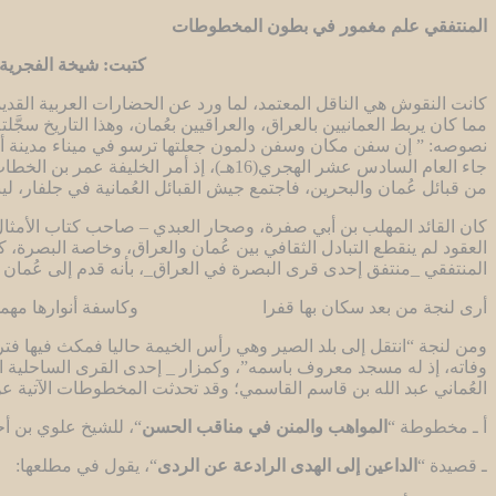
المنتفقي علم مغمور في بطون المخطوطات
كتبت: شيخة الفجرية
كانت النقوش هي الناقل المعتمد، لما ورد عن الحضارات العربية القدي
جاء العام السادس عشر الهجري(16هـ)، إذ
من قبائل عُمان والبحرين، فاجتمع جيش القبائل العُمانية في جلفار، لي
كان القائد المهلب بن أبي صفرة، وصحار العبدي – صاحب كتاب الأمثال 
العقود لم ينقطع التبادل الثقافي بين عُمان والعراق، وخاصة البصرة، 
المنتفقي _منتفق إحدى قرى البصرة في العراق_، بأنه قدم إلى عُمان ف
أرى لنجة من بعد سكان بها قفرا وكاسفة أنوارها مهمها 
ومن لنجة “انتقل إلى بلد الصير وهي رأس الخيمة حاليا فمكث فيها فترة 
وفاته، إذ له مسجد معروف باسمه”، وكمزار _ إحدى القرى الساحلية ا
العُماني عبد الله بن قاسم القاسمي؛ وقد تحدثت المخطوطات الآتية ع
أ ـ مخطوطة “
المواهب والمنن في مناقب الحسن
“، للشيخ علوي بن أح
ـ قصيدة “
الداعين إلى الهدى الرادعة عن الردى
“، يقول في مطلعها: